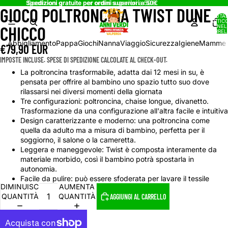
Spedizioni gratuite per ordini superiori a 50€
Spedizioni gratuite per ordini superiori a 50€
GIOCO POLTRONCINA TWIST DUNE
APRI
APRI
TOTA
IMMAGINE
IMMAGINE
ARTICO
CHICCO
NEL
A
A
CARREL
0
SCHERMO
SCHERMO
Abbigliamento
Pappa
Giochi
Nanna
Viaggio
Sicurezza
Igiene
Mamme
€79,90 EUR
INTERO
INTERO
IMPOSTE INCLUSE. SPESE DI SPEDIZIONE CALCOLATE AL CHECK-OUT.
La poltroncina trasformabile, adatta dai 12 mesi in su, è
pensata per offrire al bambino uno spazio tutto suo dove
rilassarsi nei diversi momenti della giornata
Tre configurazioni: poltroncina, chaise longue, divanetto.
Trasformazione da una configurazione all'altra facile e intuitiva
Design caratterizzante e moderno: una poltroncina come
quella da adulto ma a misura di bambino, perfetta per il
soggiorno, il salone o la cameretta.
Leggera e maneggevole: Twist è composta interamente da
materiale morbido, così il bambino potrà spostarla in
autonomia.
Facile da pulire: può essere sfoderata per lavare il tessile
DIMINUISCI
AUMENTA
QUANTITÀ
QUANTITÀ
AGGIUNGI AL CARRELLO