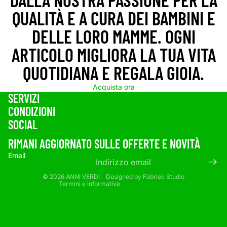
QUALITÀ E A CURA DEI BAMBINI E
DELLE LORO MAMME. OGNI
ARTICOLO MIGLIORA LA TUA VITA
QUOTIDIANA E REGALA GIOIA.
Acquista ora
SERVIZI
CONDIZIONI
Informativa sui rimborsi
SOCIAL
Informativa sulla privacy
Termini e condizioni del servizio
RIMANI AGGIORNATO SULLE OFFERTE E NOVITÀ
Informativa sulle spedizioni
Email
Informativa legale
© 2026
ANNI VERDI
· Designed by
Fabriek Studio
Termini e informative