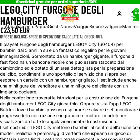
Spedizioni gratuite per ordini superiori a 50€
Spedizioni gratuite per ordini superiori a 50€
LEGO CITY FURGONE DEGLI
APRI
APRI
APRI
TOTA
IMMAGINE
IMMAGINE
IMMAGINE
ARTICO
HAMBURGER
NEL
A
A
A
CARREL
0
SCHERMO
SCHERMO
SCHERMO
Abbigliamento
Pappa
Giochi
Nanna
Viaggio
Sicurezza
Igiene
Mamme
€23,50 EUR
INTERO
INTERO
INTERO
IMPOSTE INCLUSE. SPESE DI SPEDIZIONE CALCOLATE AL CHECK-OUT.
Il playset Furgone degli hamburger LEGO® City (60404) per i
bambini dai 5 anni in su è un fantastico regalino per le giovani
immaginazioni. Sormontato da un hamburger gigante, il furgone di
fast food ha un bancone mobile che può essere staccato dal
camioncino ed è dotato di un’area dettagliata per la preparazione
del cibo, condimenti e uno sportello di servizio che si apre per
esporre un cartello con un hamburger grigliato. Il set include anche
una minifigure del venditore e una minifigure del cliente con un
impianto cocleare.
Nella confezione troverai le istruzioni per la costruzione del Furgone
degli hamburger LEGO City giocattolo. Oppure visita l’app LEGO
Builder dove i bambini possono esplorare e salvare i set, monitorare i
progressi della costruzione e ingrandire e ruotare i modelli per
visualizzarli da tutte le angolazioni mentre li costruiscono.
I set costruibili LEGO City mettono i bambini al centro dell’azione con
modelli realistici e personaggi divertenti che ispirano un gioco di
fantasia senza limiti. I set sono regali divertenti e possono essere