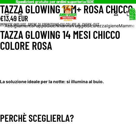
Spedizioni gratuite per ordini superiori a 50€
Spedizioni gratuite per ordini superiori a 50€
TAZZA GLOWING 14M+ ROSA CHICCO
APRI
TOTA
IMMAGINE
ARTICO
NEL
€13,49 EUR
A
CARREL
0
SCHERMO
IMPOSTE INCLUSE. SPESE DI SPEDIZIONE CALCOLATE AL CHECK-OUT.
Abbigliamento
Pappa
Giochi
Nanna
Viaggio
Sicurezza
Igiene
Mamme
INTERO
TAZZA GLOWING 14 MESI CHICCO
COLORE ROSA
La soluzione ideale per la notte: si illumina al buio.
PERCHÈ SCEGLIERLA?