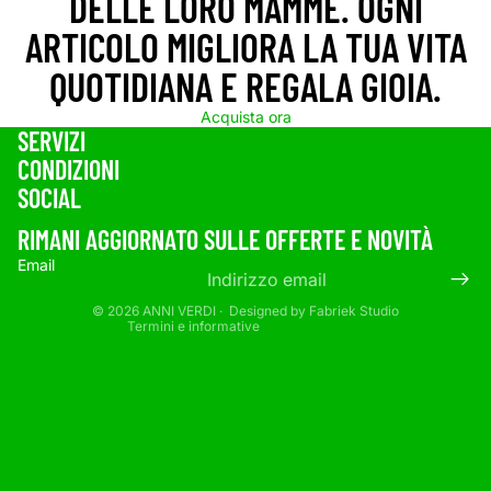
DELLE LORO MAMME. OGNI
ARTICOLO MIGLIORA LA TUA VITA
QUOTIDIANA E REGALA GIOIA.
Acquista ora
SERVIZI
CONDIZIONI
Informativa sui rimborsi
SOCIAL
Informativa sulla privacy
Termini e condizioni del servizio
RIMANI AGGIORNATO SULLE OFFERTE E NOVITÀ
Informativa sulle spedizioni
Email
Informativa legale
© 2026
ANNI VERDI
· Designed by
Fabriek Studio
Termini e informative